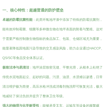
一、核心特性：超越普通的防护壁垒
卓越的防霉抗菌性能
：此类环氧地坪漆中添加了特殊的防霉抗菌剂，
能有效抑制霉菌、细菌等多种微生物在地坪表面的附着与繁殖。这对
于需要严格控制微生物指标的食品加工、包装、仓储区域尤为重要，
能显著降低因地面污染导致的交叉感染风险，助力企业通过HACCP、
QS/SC等食品安全体系认证。
极致洁净与易清洁
：地坪涂层致密无缝、平整光滑，从根本上杜绝了
传统水泥地面起尘、起砂的问题。污渍、油渍、水渍难以渗透，日常
清洁维护极为简便，高压水枪冲洗或消毒剂拖洗即可恢复光洁，极大
地减轻了保洁负担并提升了整体卫生等级。
强大的物理与化学耐受性
：能够承受叉车、运输车等设备的频繁碾