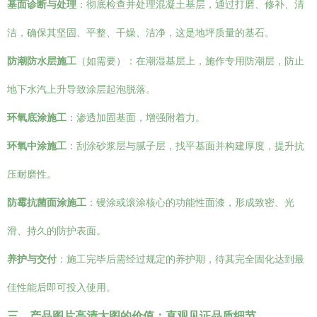
基面诊断与处理
：彻底检查并处理混凝土基层，通过打磨、修补、清
洁，确保其坚固、平整、干燥、洁净，这是地坪质量的基石。
防潮防水层施工
（如需要）：在潮湿基层上，施作专用防潮层，防止
地下水汽上升导致涂层起泡脱落。
环氧底涂施工
：渗透加固基面，增强附着力。
环氧中涂施工
：刮涂砂浆层与腻子层，找平基面并构建厚度，提升抗
压耐磨性。
防霉抗菌面涂施工
：镘涂或滚涂核心的功能性面漆，形成致密、光
滑、持久的防护表面。
养护与交付
：施工完毕后需经过规定的养护期，待其完全固化达到最
佳性能后即可投入使用。
三、产品图片高清大图的价值：直观见证品质细节