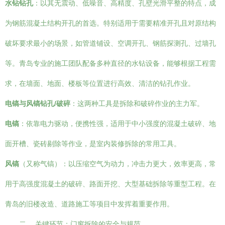
水钻钻孔
：以其无震动、低噪音、高精度、孔壁光滑平整的特点，成
为钢筋混凝土结构开孔的首选。特别适用于需要精准开孔且对原结构
破坏要求最小的场景，如管道铺设、空调开孔、钢筋探测孔、过墙孔
等。青岛专业的施工团队配备多种直径的水钻设备，能够根据工程需
求，在墙面、地面、楼板等位置进行高效、清洁的钻孔作业。
电镐与风镐钻孔/破碎
：这两种工具是拆除和破碎作业的主力军。
电镐
：依靠电力驱动，便携性强，适用于中小强度的混凝土破碎、地
面开槽、瓷砖剔除等作业，是室内装修拆除的常用工具。
风镐
（又称气镐）：以压缩空气为动力，冲击力更大，效率更高，常
用于高强度混凝土的破碎、路面开挖、大型基础拆除等重型工程。在
青岛的旧楼改造、道路施工等项目中发挥着重要作用。
二、 关键环节：门窗拆除的安全与规范