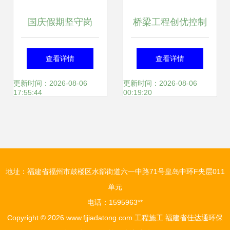
国庆假期坚守岗
桥梁工程创优控制
位，天鑫未来社区
施工方法解析 一看
查看详情
查看详情
建设按下“快进键”
就懂的施工指南
更新时间：2026-08-06
更新时间：2026-08-06
17:55:44
00:19:20
地址：福建省福州市鼓楼区水部街道六一中路71号皇岛中环F夹层011
单元
电话：1595963**
Copyright © 2026
www.fjjiadatong.com
工程施工
福建省佳达通环保