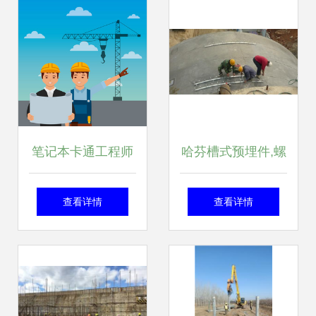
改
笔记本卡通工程师
哈芬槽式预埋件,螺
的施工日记 当工地
栓产品图片,哈芬槽
查看详情
查看详情
遇上涂鸦”，\\
式预埋件,螺栓产品
相册 - 景县凤林建