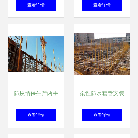
胶泥防腐施工费多
时不间断施工 11月
查看详情
查看详情
少钱 廊坊义浩防腐
底将实现混凝土主
工程公司
体结构封顶
防疫情保生产两手
柔性防水套管安装
硬 福州现代物流城
工程施工管理规定
查看详情
查看详情
跑出建设招商“加速