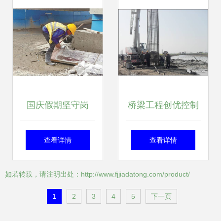
度”
国庆假期坚守岗
桥梁工程创优控制
位，天鑫未来社区
施工方法解析 一看
查看详情
查看详情
建设按下“快进键”
就懂的施工指南
如若转载，请注明出处：http://www.fjjiadatong.com/product/
1
2
3
4
5
下一页