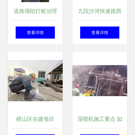
道路塌陷打桩治理
九院沙河快速路西
施工技术要点与安
延工程 地下管线迂
查看详情
查看详情
全控制
回腾挪仅用60天，
道路摊铺成型陆续
推进
崂山区在建项目
湿喷机施工要点 如